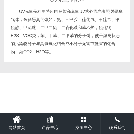
UV光氧净化器
UV光氧是利用特制的高能高臭氧UV紫外线光束照射恶臭
气体，裂解恶臭气体如：氨、三甲胺、硫化氢、甲硫氢、甲
硫醇、甲硫醚、二甲二硫、二硫化碳和苯乙烯，硫化物
H2S、VOC类，苯、甲苯、二甲苯的分子键，使呈游离状态
的污染物分子与臭氧氧化结合成小分子无害或低害的化合
物，如CO2、H2O等。
网站首页
产品中心
案例中心
联系我们