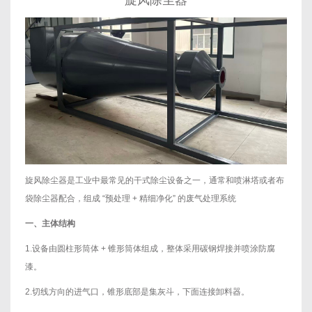
旋风除尘器
旋风除尘器是工业中最常见的干式除尘设备之一，通常和喷淋塔或者布
袋除尘器配合，组成 “预处理 + 精细净化” 的废气处理系统
一、主体结构
1.设备由圆柱形筒体 + 锥形筒体组成，整体采用碳钢焊接并喷涂防腐
漆。
2.切线方向的进气口，锥形底部是集灰斗，下面连接卸料器。