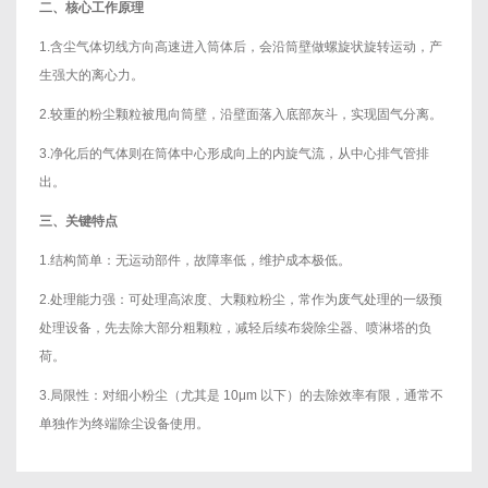
二、核心工作原理
1.含尘气体切线方向高速进入筒体后，会沿筒壁做螺旋状旋转运动，产
生强大的离心力。
2.较重的粉尘颗粒被甩向筒壁，沿壁面落入底部灰斗，实现固气分离。
3.净化后的气体则在筒体中心形成向上的内旋气流，从中心排气管排
出。
三、关键特点
1.结构简单：无运动部件，故障率低，维护成本极低。
2.处理能力强：可处理高浓度、大颗粒粉尘，常作为废气处理的一级预
处理设备，先去除大部分粗颗粒，减轻后续布袋除尘器、喷淋塔的负
荷。
3.局限性：对细小粉尘（尤其是 10μm 以下）的去除效率有限，通常不
单独作为终端除尘设备使用。