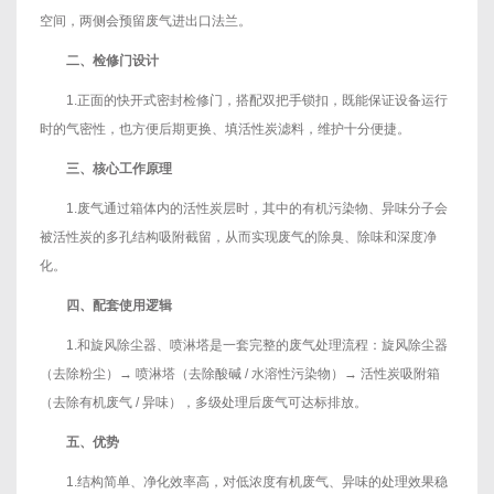
空间，两侧会预留废气进出口法兰。
二、检修门设计
1.正面的快开式密封检修门，搭配双把手锁扣，既能保证设备运行
时的气密性，也方便后期更换、填活性炭滤料，维护十分便捷。
三、核心工作原理
1.废气通过箱体内的活性炭层时，其中的有机污染物、异味分子会
被活性炭的多孔结构吸附截留，从而实现废气的除臭、除味和深度净
化。
四、配套使用逻辑
1.和旋风除尘器、喷淋塔是一套完整的废气处理流程：旋风除尘器
（去除粉尘）→ 喷淋塔（去除酸碱 / 水溶性污染物）→ 活性炭吸附箱
（去除有机废气 / 异味），多级处理后废气可达标排放。
五、优势
1.结构简单、净化效率高，对低浓度有机废气、异味的处理效果稳