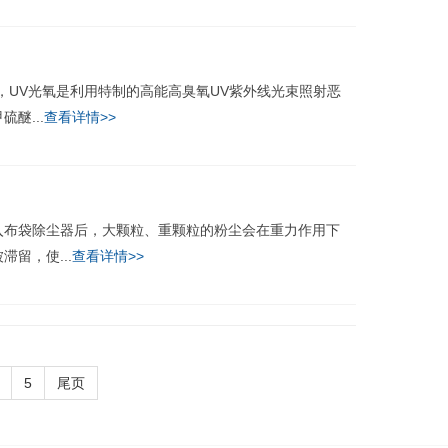
UV光氧是利用特制的高能高臭氧UV紫外线光束照射恶
醚...
查看详情>>
布袋除尘器后，大颗粒、重颗粒的粉尘会在重力作用下
留，使...
查看详情>>
5
尾页