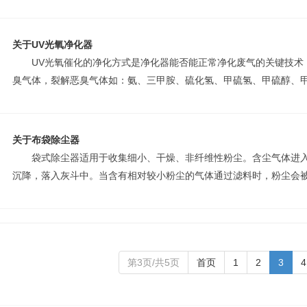
关于UV光氧净化器
UV光氧催化的净化方式是净化器能否能正常净化废气的关键技术，
臭气体，裂解恶臭气体如：氨、三甲胺、硫化氢、甲硫氢、甲硫醇、甲硫
关于布袋除尘器
袋式除尘器适用于收集细小、干燥、非纤维性粉尘。含尘气体进入
沉降，落入灰斗中。当含有相对较小粉尘的气体通过滤料时，粉尘会被滞
第3页/共5页
首页
1
2
3
4