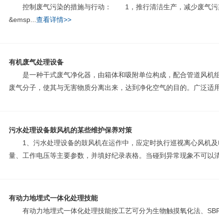
控制废气污染的措施与行动： 1，推行清洁生产，减少废气污染排
&emsp...
查看详情>>
有机废气处理设备
是一种干式废气净化器，由箱体和吸附单位构成，配合管道风机组
废气分子，使其与无害物质分离出来，达到净化空气的目的。广泛适用于
污水处理设备鼓风机的某些维护保养对策
1、污水处理设备的鼓风机在运作中，应定时执行巡视离心风机及
量、工作电压等主要参数，并填好纪录表格。当碰到异常现象不可以清除
有动力地埋式一体化处理技能
有动力地埋式一体化处理技能按工艺可分为生物触摸氧化法、SBR、A