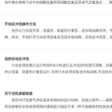
池中微生物将污水中的硝酸盐氮和亚硝酸盐氮还原成气态氮逸出，...
查
手动反冲洗操作方法
先停止污水提升泵，混凝剂，助凝剂计量泵，进水电动阀关闭。手动
阀，排水。手动打开污水处理设备反洗进水电动阀，启动反冲洗泵，反洗约
远控自动反冲洗
污水处理按累计运行时间约8小时进行反冲洗(时间需可调整，但要
停止混凝、助凝剂计量泵运行-关闭污水处理设备进水电动阀-开启排水A.
关于活性炭吸附器
我司HXT型废气净化器具有独特的设计结构。其核心部件——吸附
而且能够在全部使用周期内通风阻力稳定不变（即不因吸附剂性状改变而